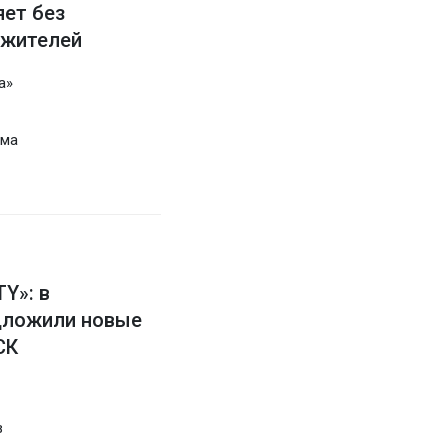
ет без
 жителей
а»
ема
Y»: в
дложили новые
СК
в