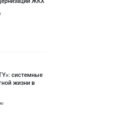
дернизации ЖКХ
х
Y»: системные
ной жизни в
ую