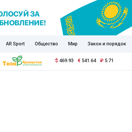
AR Sport
Общество
Мир
Закон и порядок
$
469.93
€
541.64
₽
5.71