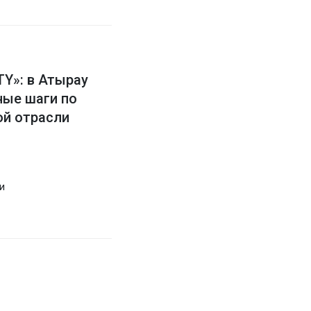
»: в Атырау
ные шаги по
й отрасли
и