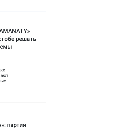
 AMANATY»
ктобе решать
лемы
и
жке
вают
ные
»: партия