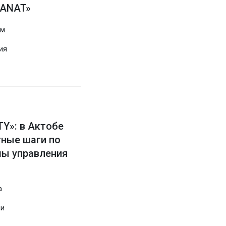
MANAT»
ым
ия
»: в Актобе
ные шаги по
мы управления
а
 и