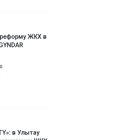
 реформу ЖКХ в
RGYNDAR
R
я
»: в Улытау