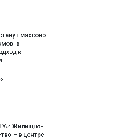
станут массово
омов: в
одход к
и
го
Y»: Жилищно-
тво – в центре