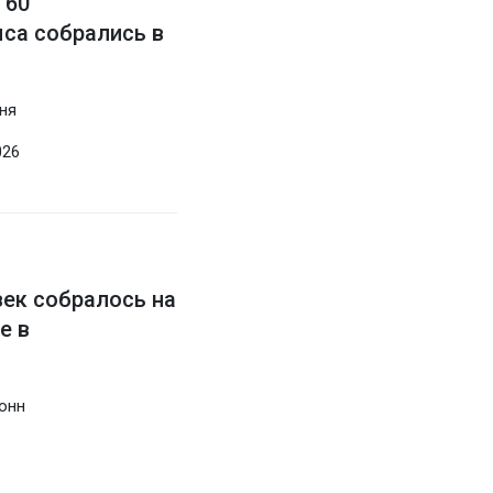
 60
са собрались в
дня
026
век собралось на
е в
онн