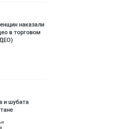
енщин наказали
део в торговом
ИДЕО)
а и шубата
стане
ые
я