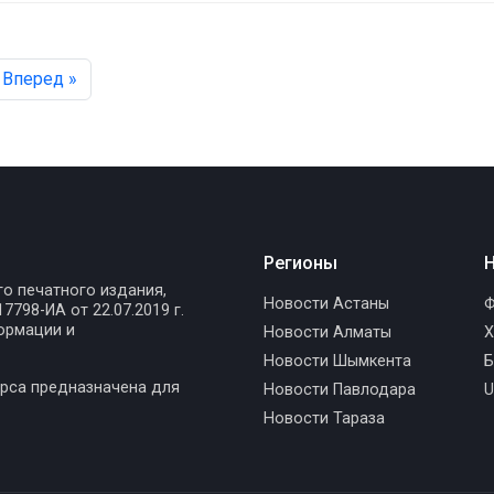
Вперед »
Регионы
Н
го печатного издания,
Новости Астаны
Ф
798-ИА от 22.07.2019 г.
ормации и
Новости Алматы
Х
Новости Шымкента
Б
рса предназначена для
Новости Павлодара
U
Новости Тараза