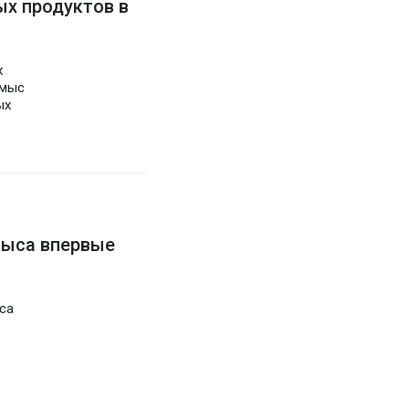
х продуктов в
х
умыс
ых
мыса впервые
са