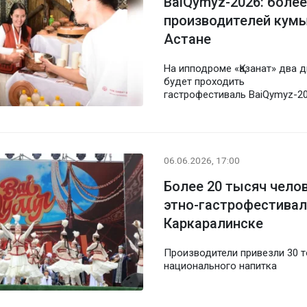
BaiQymyz-2026: более
производителей кумы
Астане
На ипподроме «Қазанат» два 
будет проходить
гастрофестиваль BaiQymyz-2
06.06.2026, 17:00
Более 20 тысяч чело
этно-гастрофестивал
Каркаралинске
Производители привезли 30 т
национального напитка