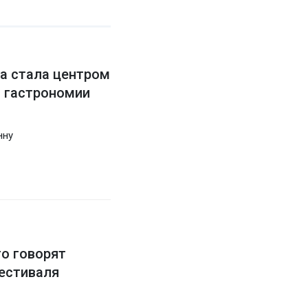
на стала центром
и гастрономии
нну
о говорят
естиваля