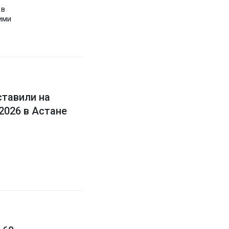
 в
ими
ставили на
2026 в Астане