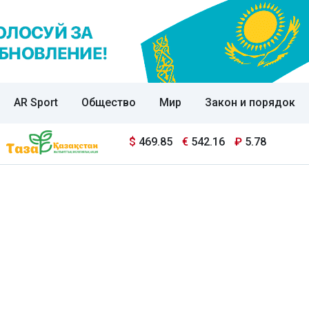
AR Sport
Общество
Мир
Закон и порядок
$
469.85
€
542.16
₽
5.78