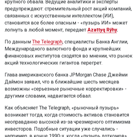
крупного обвала. Ведущие аналитики и эксперты
предупреждают: стремительный рост акций компаний,
связанных с искусственным интеллектом (ИИ),
становится все более опасным - «пузырь ИИ» может
лопнуть в любой момент, передает
Azattyq Rýhy
.
По данным
The Telegraph
, специалисты Банка Англии,
Международного валютного фонда и крупнейших
финансовых институтов сходятся во мнении, что рынок
акций технологических гигантов перегрет.
Глава американского банка JPMorgan Chase Джейми
Даймон заявил, что в ближайшие шесть месяцев
возможны «серьезные рыночные корректировки» -
другими словами, надвигается обвал.
Как объясняет The Telegraph, «рыночный пузырь»
возникает тогда, когда стоимость активов становится
неоправданно высокой из-за чрезмерного оптимизма
инвесторов. Подобные ситуации уже случались -
например, в конце 1990-х, когда «пузырь доткомов»