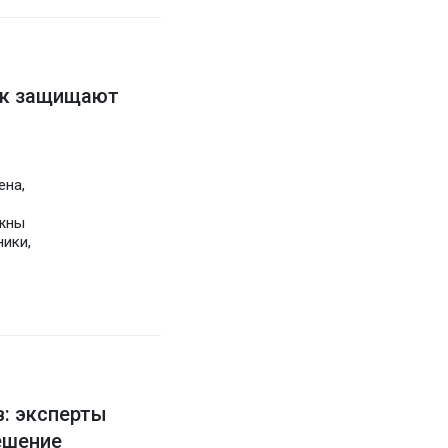
ак защищают
ена,
жны
ники,
: эксперты
ешение