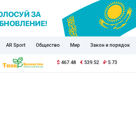
AR Sport
Общество
Мир
Закон и порядок
$
467.48
€
539.52
₽
5.73