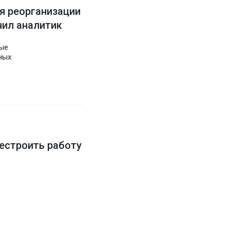
я реорганизации
чил аналитик
тые
ных
естроить работу