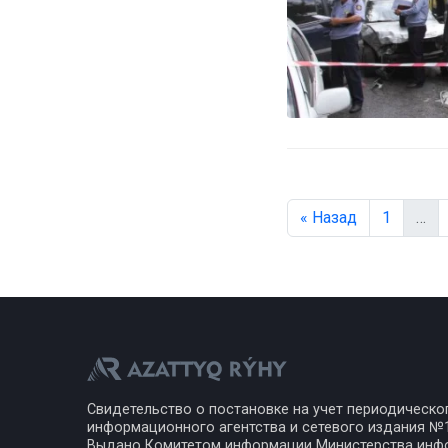
« Назад
1
…
Свидетельство о постановке на учет периодическо
информационного агентства и сетевого издания №17
Выдано Комитетом информации Министерства инф