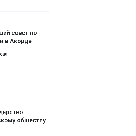
ший совет по
и в Акорде
сал
дарство
скому обществу