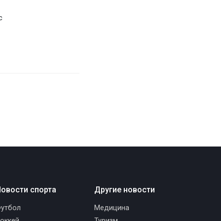
с
овости спорта
Другие новости
утбол
Медицина
оккей
Туризм