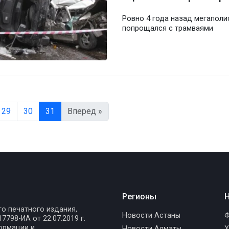
Ровно 4 года назад мегаполи
попрощался с трамваями
29
30
31
Вперед »
Регионы
Н
го печатного издания,
Новости Астаны
Ф
798-ИА от 22.07.2019 г.
ормации и
Новости Алматы
Х