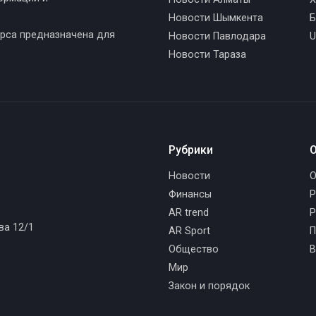
Новости Шымкента
Б
рса предназначена для
Новости Павлодара
U
Новости Тараза
Рубрики
О
Новости
О
Финансы
Р
AR trend
Р
ва 12/1
AR Sport
П
Общество
В
Мир
Закон и порядок