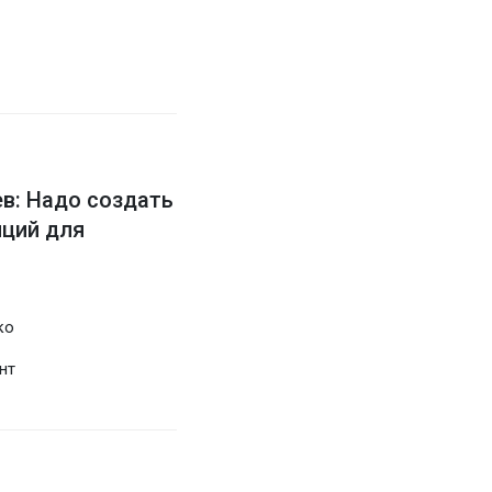
в: Надо создать
иций для
ко
нт