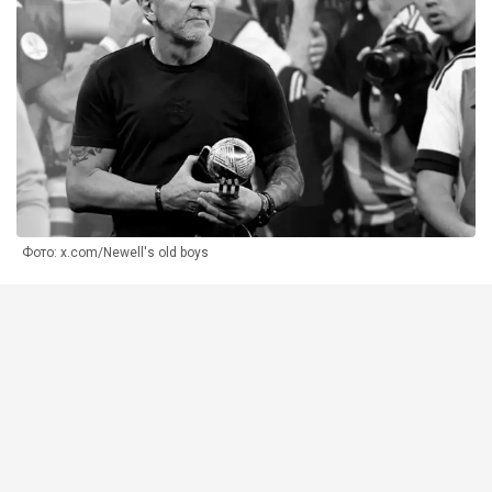
Фото: x.com/Newell's old boys