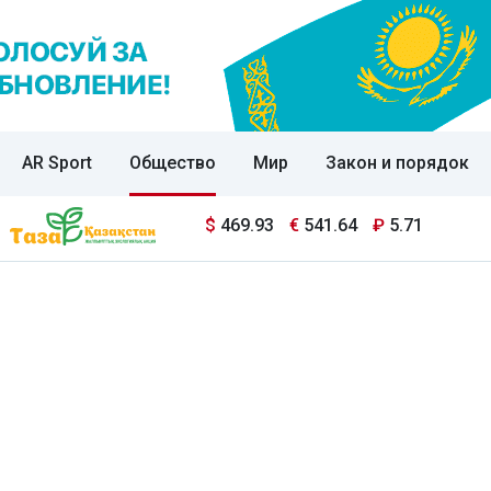
AR Sport
Общество
Мир
Закон и порядок
$
469.93
€
541.64
₽
5.71