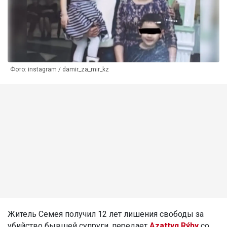
Фото: instagram / damir_za_mir_kz
Житель Семея получил 12 лет лишения свободы за
убийство бывшей супруги, передает
Azattyq Rýhy
со