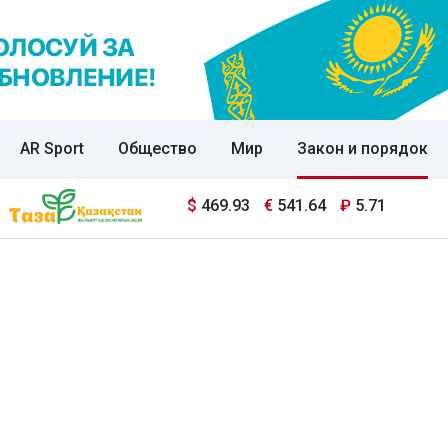
AR Sport
Общество
Мир
Закон и порядок
$
469.93
€
541.64
₽
5.71