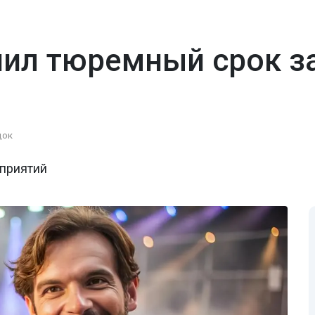
ил тюремный срок за
док
приятий