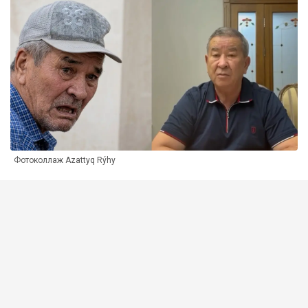
Фотоколлаж Azattyq Rýhy