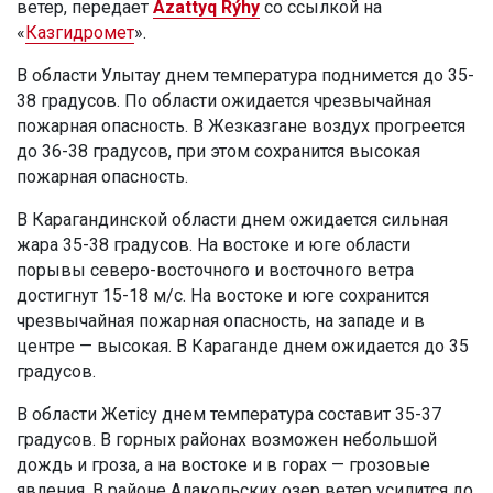
ветер, передает
Azattyq Rýhy
со ссылкой на
«
Казгидромет
».
В области Улытау днем температура поднимется до 35-
38 градусов. По области ожидается чрезвычайная
пожарная опасность. В Жезказгане воздух прогреется
до 36-38 градусов, при этом сохранится высокая
пожарная опасность.
В Карагандинской области днем ожидается сильная
жара 35-38 градусов. На востоке и юге области
порывы северо-восточного и восточного ветра
достигнут 15-18 м/с. На востоке и юге сохранится
чрезвычайная пожарная опасность, на западе и в
центре — высокая. В Караганде днем ожидается до 35
градусов.
В области Жетісу днем температура составит 35-37
градусов. В горных районах возможен небольшой
дождь и гроза, а на востоке и в горах — грозовые
явления. В районе Алакольских озер ветер усилится до