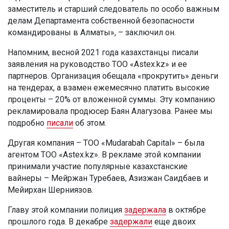
заместитель и старший следователь по особо важным
делам Департамента собственной безопасности
командированы в Алматы», – заключил он.
Напомним, весной 2021 года казахстанцы писали
заявления на руководство ТОО «Astex.kz» и ее
партнеров. Организация обещала «прокрутить» деньги
на тендерах, а взамен ежемесячно платить высокие
проценты – 20% от вложенной суммы. Эту компанию
рекламировала продюсер Баян Алагузова. Ранее мы
подробно
писали
об этом.
Другая компания – ТОО «Mudarabah Capital» – была
агентом ТОО «Astex.kz». В рекламе этой компании
принимали участие популярные казахстанские
вайнеры – Мейржан Туребаев, Азизжан Саидбаев и
Мейирхан Шерниязов.
Главу этой компании полиция
задержала
в октябре
прошлого года. В декабре
задержали
еще двоих