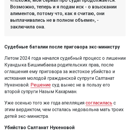
«Похоже, мой сериал про суды продолжается.
Возможно, теперь и я подам иск - о взыскании
алиментов, потому что, как я считаю, они
выплачивались не в полном объеме», -
заключила она.
Судебные баталии после приговора экс-министру
Летом 2024 года начался судебный процесс о лишении
Куандыка Бишимбаева родительских прав, после
оглашения ему приговора за жестокое убийство и
истязания молодой гражданской супруги Салтанат
Нукеновой.
Решение
суд вынес не в пользу его
второй супруги Назым Кахарман.
Уже осенью того же года апелляция
согласилась
с
этим вердиктом, чем осталась недовольна мать троих
детей экс-министра.
Убийство Салтанат Нукеновой