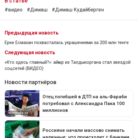
В статье
#видео
#Димаш
#Димаш Кудайберген
Предыдущая новость
Ерке Есмахан похвасталась украшениями за 200 млн тенге
Следующая новость
«Кто здесь главный?»: айғыр из Талдыкоргана стал звездой
соцсетей (ВИДЕО)