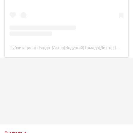
Публикация от Багдат|Актер|Ведущий|Тамада|Диктор (@bagdatturehan)