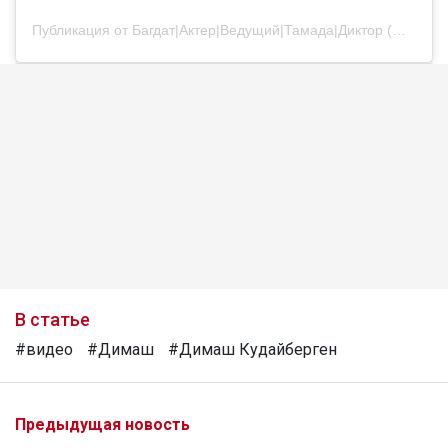
Публикация от Багдат|Актер|Ведущий|Тамада|Диктор (@bagdatturehan)
В статье
#видео
#Димаш
#Димаш Кудайберген
Предыдущая новость