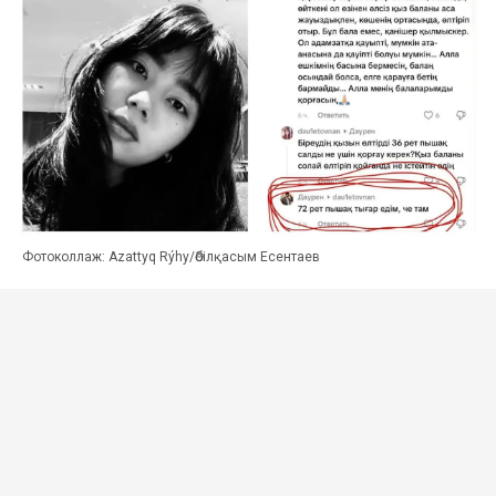
Фотоколлаж: Azattyq Rýhy/Әбілқасым Есентаев