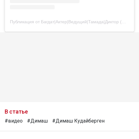
Публикация от Багдат|Актер|Ведущий|Тамада|Диктор (@bagdatturehan)
В статье
#видео
#Димаш
#Димаш Кудайберген