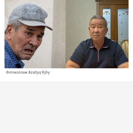
Фотоколлаж Azattyq Rýhy