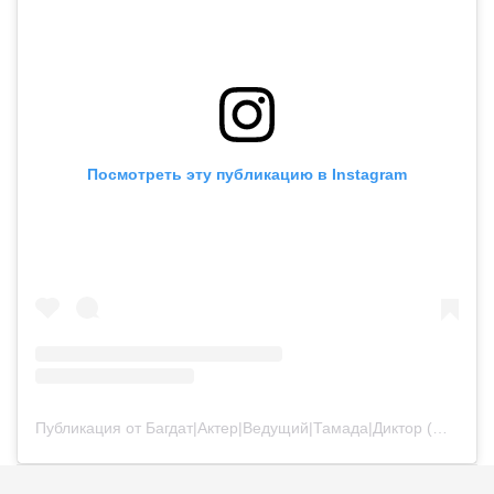
Посмотреть эту публикацию в Instagram
Публикация от Багдат|Актер|Ведущий|Тамада|Диктор (@bagdatturehan)