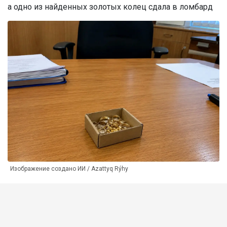
а одно из найденных золотых колец сдала в ломбард
Изображение создано ИИ / Azattyq Rýhy