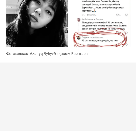
Фотоколлаж: Azattyq Rýhy/Әбілқасым Есентаев