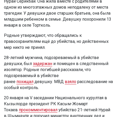
Нурай Серикбай. Она жила вместе с родителями в
одном из многоэтажных домов неподалеку от места
трагедии. У девушки двое старших братьев, она была
младшим ребенком в семье. Девушку похоронили 13
января в селе Тортколь.
Родные утверждают, что обращались к
правоохранителям ещё до убийства, но действенных
мер никто не принял.
28-летний мужчина, подозреваемый в убийстве
девушки, был
задержан
и помещен в следственный
изолятор. Родные погибшей рассказали, что
подозреваемый в убийстве
ранее
похищал
девушку. МВД
взяло
расследование на
особый контроль.
20 января на V заседании Национального курултая в
Кызылорде президент РК Касым-Жомарт
Токаев
прокомментировал
убийство 21-летней Нурай
в Шымкенте и поручил министру внутренних дел и