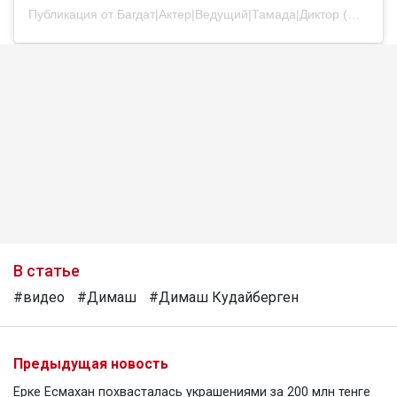
Публикация от Багдат|Актер|Ведущий|Тамада|Диктор (@bagdatturehan)
В статье
#видео
#Димаш
#Димаш Кудайберген
Предыдущая новость
Ерке Есмахан похвасталась украшениями за 200 млн тенге