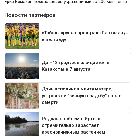
Ерке Есмахан похвасталась украшениями за 200 млн тенге