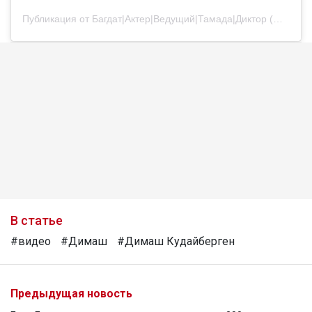
Публикация от Багдат|Актер|Ведущий|Тамада|Диктор (@bagdatturehan)
В статье
#видео
#Димаш
#Димаш Кудайберген
Предыдущая новость