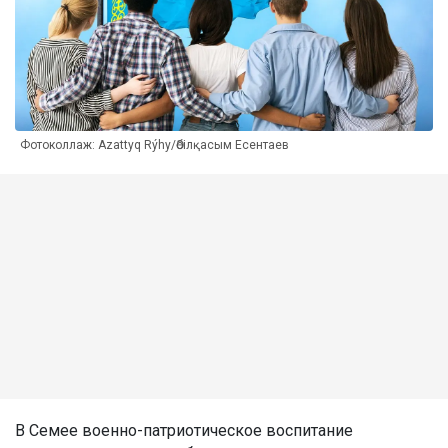
Фотоколлаж: Azattyq Rýhy/Әбілқасым Есентаев
В Семее военно-патриотическое воспитание