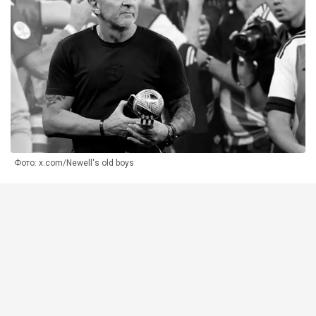
Фото: x.com/Newell's old boys