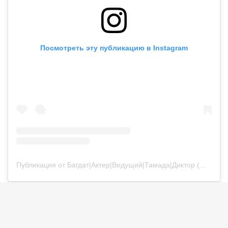
Посмотреть эту публикацию в Instagram
Публикация от Багдат|Актер|Ведущий|Тамада|Диктор (@bagdatturehan)