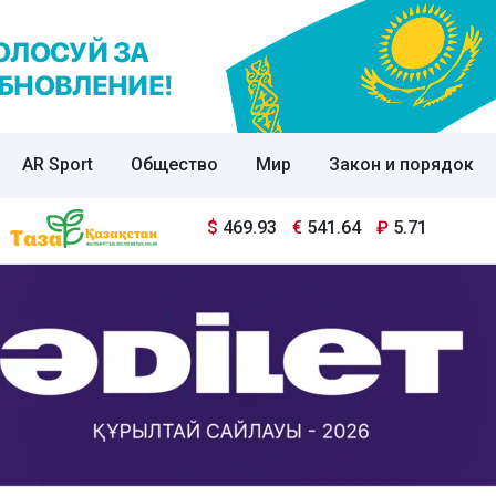
AR Sport
Общество
Мир
Закон и порядок
$
469.93
€
541.64
₽
5.71