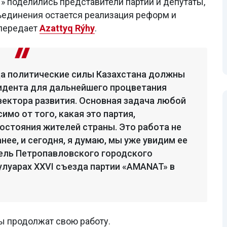
» поделились представители партии и депутаты,
бъединения остается реализация реформ и
 передает
Azattyq Rýhy
.
гда политические силы Казахстана должны
идента для дальнейшего процветания
вектора развития. Основная задача любой
имо от того, какая это партия,
остояния жителей страны. Это работа не
нее, и сегодня, я думаю, мы уже увидим ее
тель Петропавловского городского
улуарах XXVI съезда партии «AMANAT» в
ы продолжат свою работу.