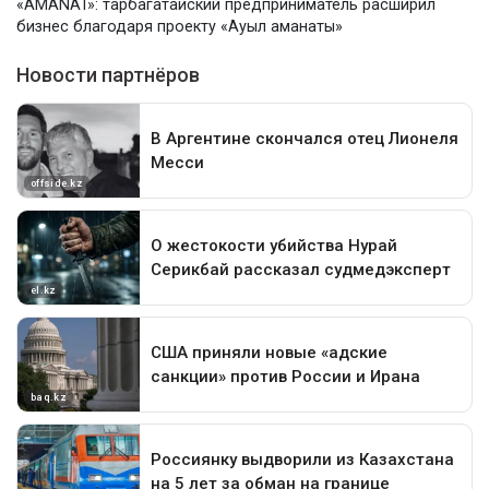
«AMANAT»: тарбагатайский предприниматель расширил
бизнес благодаря проекту «Ауыл аманаты»