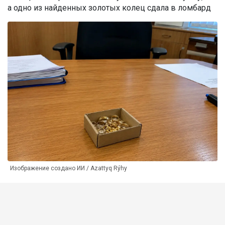
а одно из найденных золотых колец сдала в ломбард
Изображение создано ИИ / Azattyq Rýhy