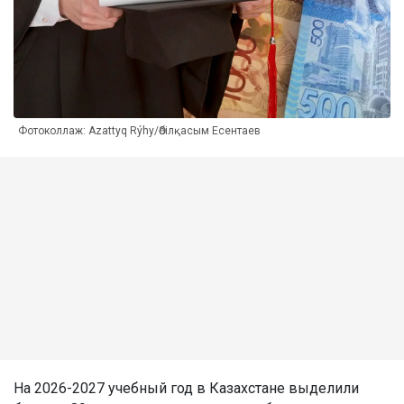
Фотоколлаж: Azattyq Rýhy/Әбілқасым Есентаев
На 2026-2027 учебный год в Казахстане выделили