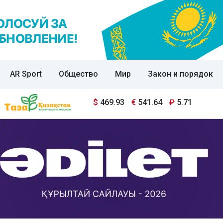
AR Sport
Общество
Мир
Закон и порядок
$
469.93
€
541.64
₽
5.71