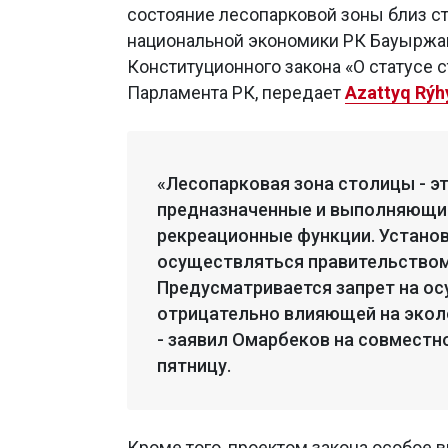
состояние лесопарковой зоны близ ст
национальной экономики РК Бауыржан
Конституционного закона «О статусе 
Парламента РК, передает
Azattyq Rýh
«Лесопарковая зона столицы - эт
предназначенные и выполняющи
рекреационные функции. Установ
осуществляться правительством
Предусматривается запрет на о
отрицательно влияющей на экол
- заявил Омарбеков на совместн
пятницу.
Кроме того,
проектом закона особое 