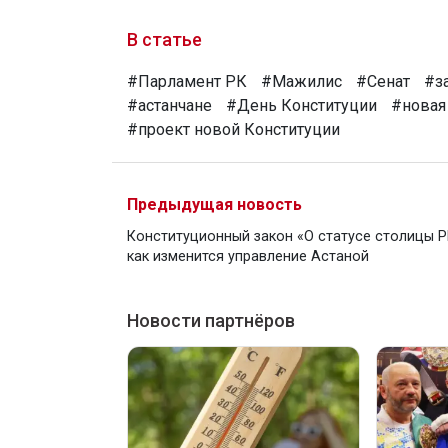
В статье
#Парламент РК
#Мажилис
#Сенат
#з
#астанчане
#День Конституции
#новая
#проект новой Конституции
Предыдущая новость
Конституционный закон «О статусе столицы Р
как изменится управление Астаной