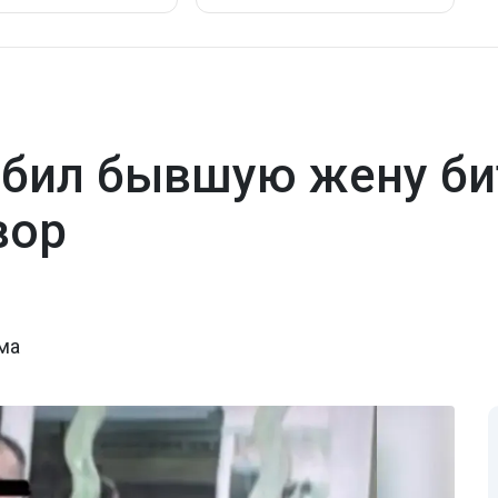
бил бывшую жену би
вор
ма