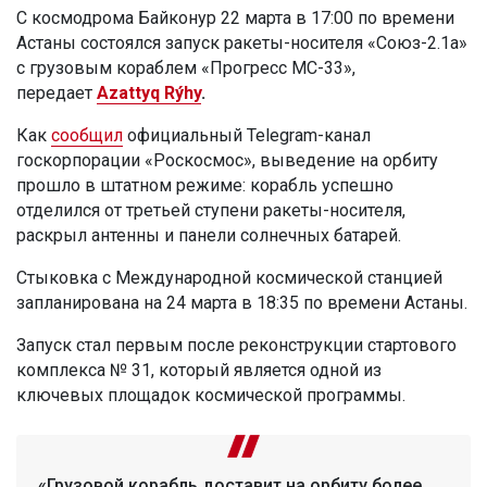
С космодрома Байконур 22 марта в 17:00 по времени
Астаны состоялся запуск ракеты-носителя «Союз-2.1а»
с грузовым кораблем «Прогресс МС-33»,
передает
Azattyq Rýhy
.
Как
сообщил
официальный Telegram-канал
госкорпорации «Роскосмос», выведение на орбиту
прошло в штатном режиме: корабль успешно
отделился от третьей ступени ракеты-носителя,
раскрыл антенны и панели солнечных батарей.
Стыковка с Международной космической станцией
запланирована на 24 марта в 18:35 по времени Астаны.
Запуск стал первым после реконструкции стартового
комплекса № 31, который является одной из
ключевых площадок космической программы.
«Грузовой корабль доставит на орбиту более