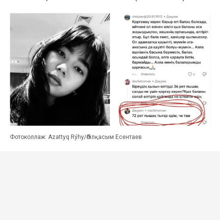
Фотоколлаж: Azattyq Rýhy/Әбілқасым Есентаев