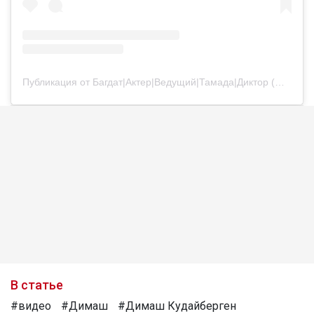
Публикация от Багдат|Актер|Ведущий|Тамада|Диктор (@bagdatturehan)
В статье
#видео
#Димаш
#Димаш Кудайберген