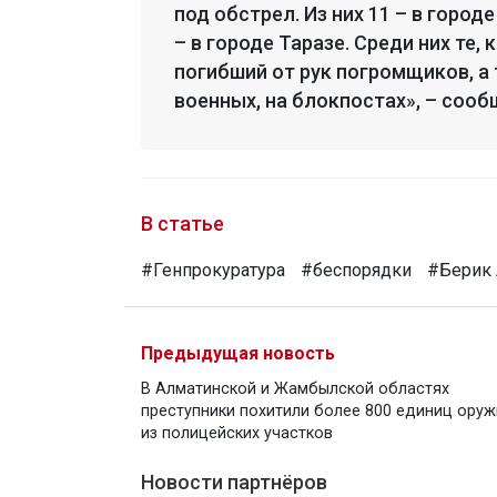
под обстрел. Из них 11 – в город
– в городе Таразе. Среди них те,
погибший от рук погромщиков, а 
военных, на блокпостах», – сооб
В статье
#Генпрокуратура
#беспорядки
#Берик
Предыдущая новость
В Алматинской и Жамбылской областях
преступники похитили более 800 единиц оруж
из полицейских участков