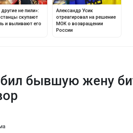
бил бывшую жену би
вор
ма