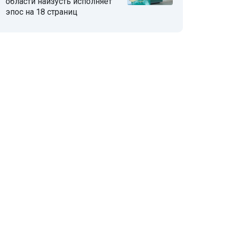
области наизусть исполняет
эпос на 18 страниц