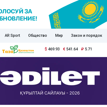
AR Sport
Общество
Мир
Закон и порядок
$
469.93
€
541.64
₽
5.71