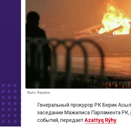
Фото: Reuters
Генеральный прокурор РК Берик Асыл
заседании Мажилиса Парламента РК, 
событий, передает
Azattyq Rýhy
.