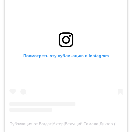
Посмотреть эту публикацию в Instagram
Публикация от Багдат|Актер|Ведущий|Тамада|Диктор (@bagdatturehan)