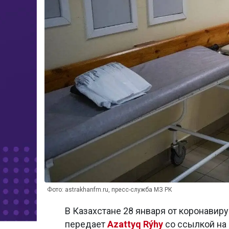
Фото: astrakhanfm.ru, пресс-служба МЗ РК
В Казахстане 28 января от коронавирусн
передает
Azattyq Rýhy
со ссылкой на