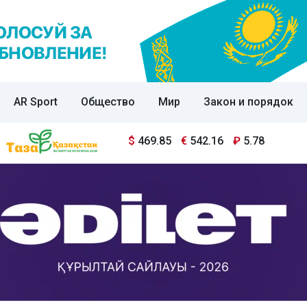
AR Sport
Общество
Мир
Закон и порядок
$
469.85
€
542.16
₽
5.78