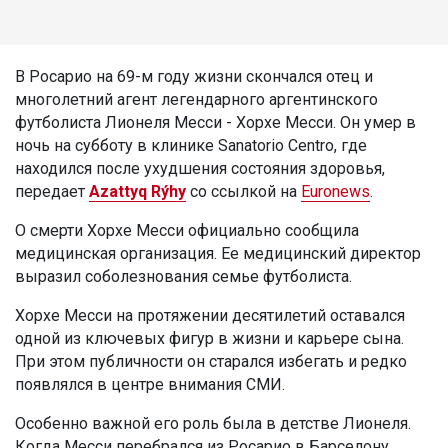
В Росарио на 69-м году жизни скончался отец и
многолетний агент легендарного аргентинского
футболиста Лионеля Месси - Хорхе Месси. Он умер в
ночь на субботу в клинике Sanatorio Centro, где
находился после ухудшения состояния здоровья,
передает
Azattyq Rýhy
со ссылкой на
Euronews
.
О смерти Хорхе Месси официально сообщила
медицинская организация. Ее медицинский директор
выразил соболезнования семье футболиста.
Хорхе Месси на протяжении десятилетий оставался
одной из ключевых фигур в жизни и карьере сына.
При этом публичности он старался избегать и редко
появлялся в центре внимания СМИ.
Особенно важной его роль была в детстве Лионеля.
Когда Месси перебрался из Росарио в Барселону,