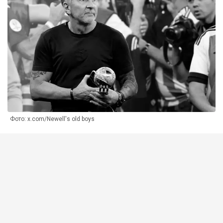
Фото: x.com/Newell's old boys