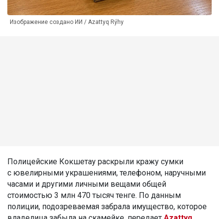
Изображение создано ИИ / Azattyq Rýhy
Полицейские Кокшетау раскрыли кражу сумки
с ювелирными украшениями, телефоном, наручными
часами и другими личными вещами общей
стоимостью 3 млн 470 тысяч тенге. По данным
полиции, подозреваемая забрала имущество, которое
владелица забыла на скамейке, передает
Azattyq