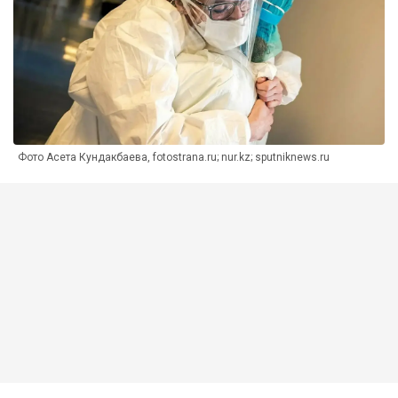
Фото Асета Кундакбаева, fotostrana.ru; nur.kz; sputniknews.ru