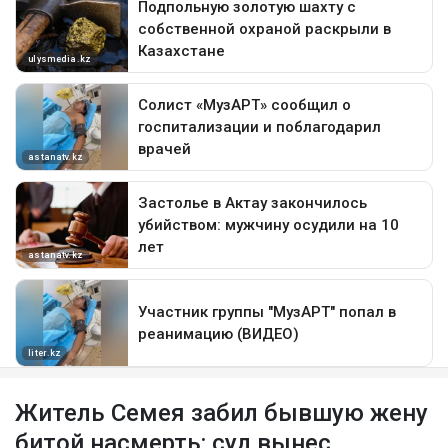
Житель Семея забил бывшую жену
битой насмерть: суд вынес