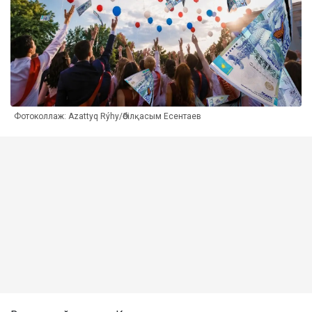
Фотоколлаж: Azattyq Rýhy/Әбілқасым Есентаев