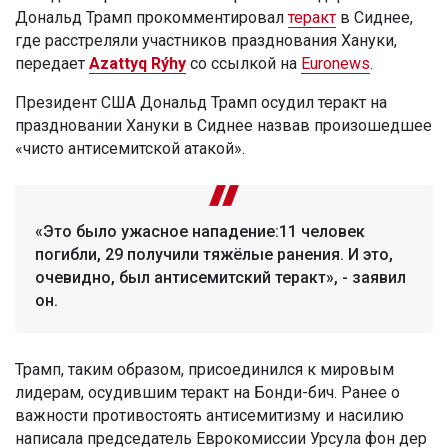
Дональд Трамп прокомментировал
теракт
в Сиднее,
где расстреляли участников празднования Хануки,
передает
Azattyq Rýhy
со ссылкой на
Euronews
.
Президент США Дональд Трамп осудил теракт на
праздновании Хануки в Сиднее назвав произошедшее
«чисто антисемитской атакой».
«Это было ужасное нападение:11 человек
погибли, 29 получили тяжёлые ранения. И это,
очевидно, был антисемитский теракт», - заявил
он.
Трамп, таким образом, присоединился к мировым
лидерам, осудившим теракт на Бонди-бич. Ранее о
важности противостоять антисемитизму и насилию
написала председатель Еврокомиссии Урсула фон дер