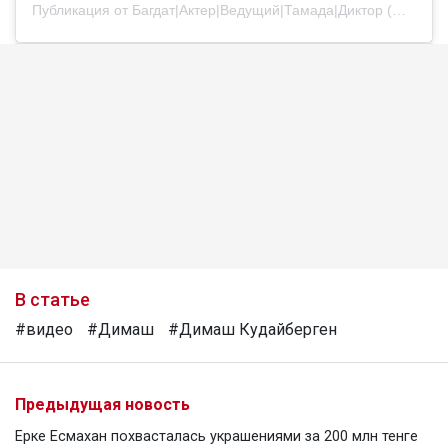
Публикация от Багдат|Актер|Ведущий|Тамада|Диктор (@bagdatturehan)
В статье
#видео
#Димаш
#Димаш Кудайберген
Предыдущая новость
Ерке Есмахан похвасталась украшениями за 200 млн тенге