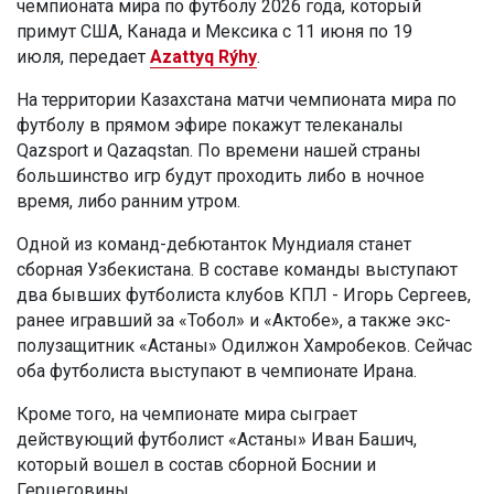
чемпионата мира по футболу 2026 года, который
примут США, Канада и Мексика с 11 июня по 19
июля, передает
Azattyq Rýhy
.
На территории Казахстана матчи чемпионата мира по
футболу в прямом эфире покажут телеканалы
Qazsport и Qazaqstan. По времени нашей страны
большинство игр будут проходить либо в ночное
время, либо ранним утром.
Одной из команд-дебютанток Мундиаля станет
сборная Узбекистана. В составе команды выступают
два бывших футболиста клубов КПЛ - Игорь Сергеев,
ранее игравший за «Тобол» и «Актобе», а также экс-
полузащитник «Астаны» Одилжон Хамробеков. Сейчас
оба футболиста выступают в чемпионате Ирана.
Кроме того, на чемпионате мира сыграет
действующий футболист «Астаны» Иван Башич,
который вошел в состав сборной Боснии и
Герцеговины.