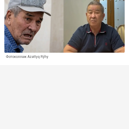
Фотоколлаж Azattyq Rýhy