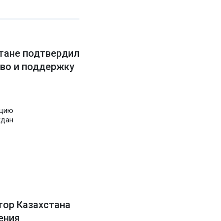
тане подтвердил
во и поддержку
уцию
ждан
ор Казахстана
ения