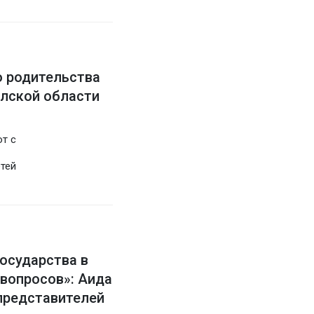
о родительства
лской области
т с
етей
осударства в
вопросов»: Аида
представителей