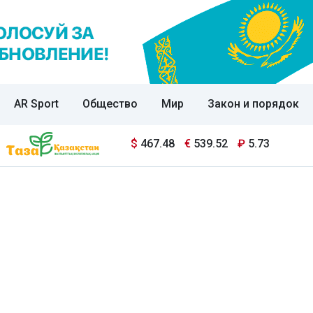
AR Sport
Общество
Мир
Закон и порядок
$
467.48
€
539.52
₽
5.73