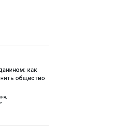
данином: как
енять общество
ия,
е