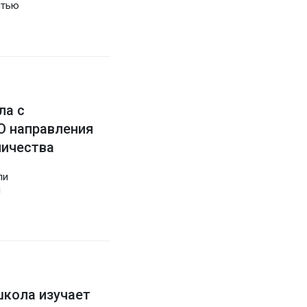
стью
ла с
О направления
ничества
ли
й
школа изучает