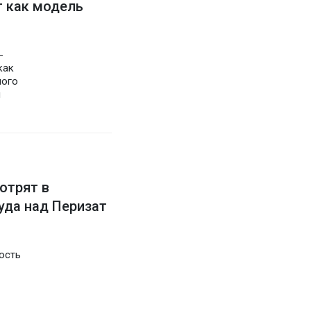
т как модель
м
-
как
ного
и
отрят в
уда над Перизат
ость