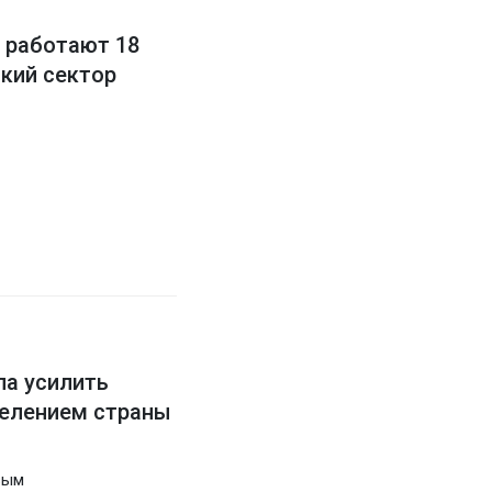
о работают 18
кий сектор
ла усилить
селением страны
вым