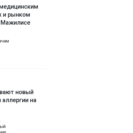
 медицинским
х и рынком
 Мажилисе
ачам
ывают новый
 аллергии на
х
вый
ние