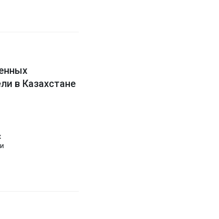
венных
ли в Казахстане
х
ти