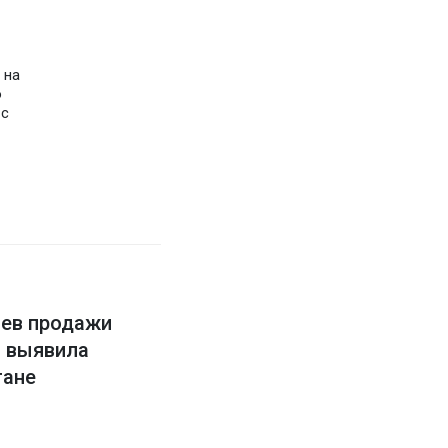
 на
о
 с
аев продажи
в выявила
тане