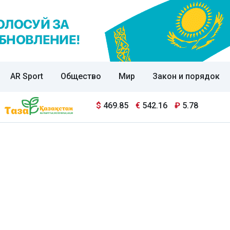
AR Sport
Общество
Мир
Закон и порядок
$
469.85
€
542.16
₽
5.78