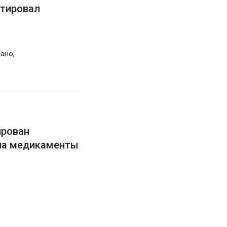
тировал
ано,
ирован
 на медикаменты