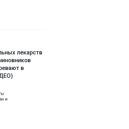
льных лекарств
чиновников
ревают в
ИДЕО)
ты
ан и