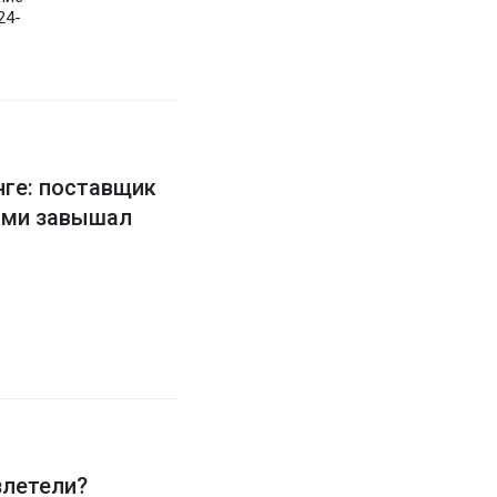
24-
нге: поставщик
ами завышал
злетели?