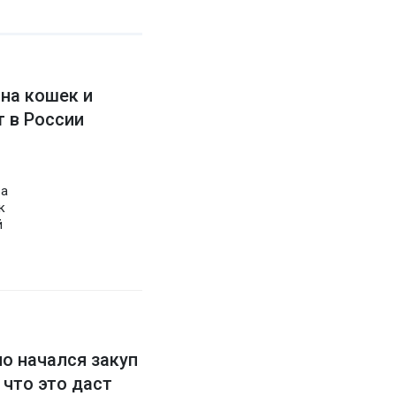
 на кошек и
 в России
 а
к
й
о начался закуп
 что это даст