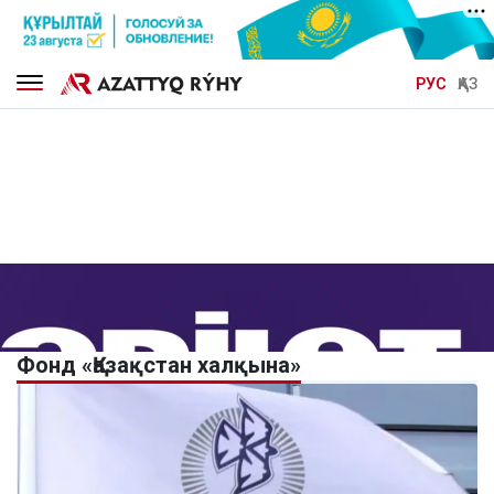
РУС
ҚАЗ
Фонд «Қазақстан халқына»