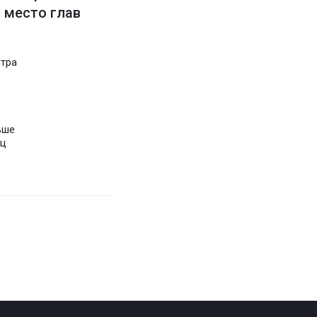
 место глав
тра
о
ьше
иц