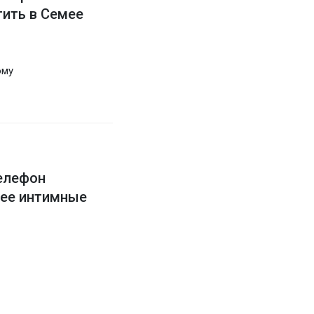
ить в Семее
ому
елефон
 ее интимные