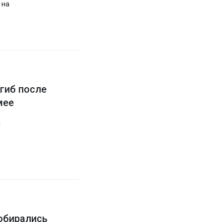
 на
гиб после
мее
й
собирались