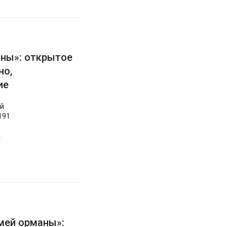
ны»: открытое
но,
ие
ай
191
а
мей орманы»: