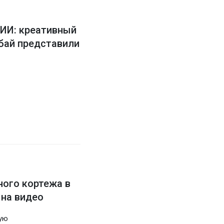
 ИИ: креативный
бай представили
ного кортежа в
 на видео
ную