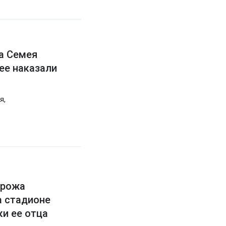
а Семея
 ее наказали
я,
орожа
а стадионе
ки ее отца