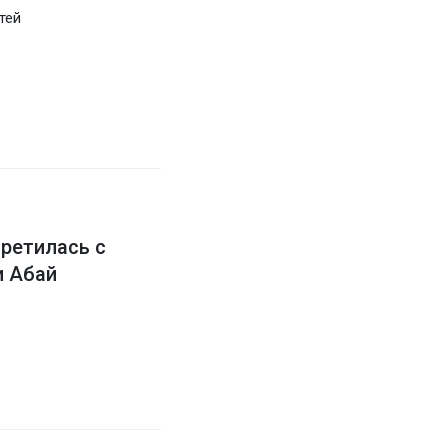
тей
третилась с
и Абай