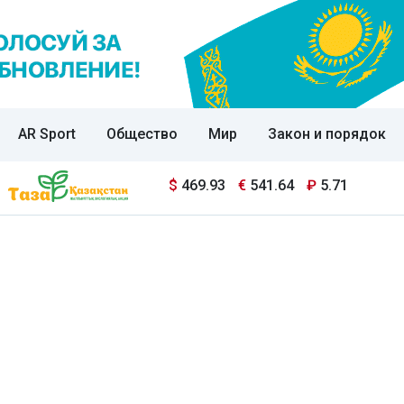
AR Sport
Общество
Мир
Закон и порядок
$
469.93
€
541.64
₽
5.71