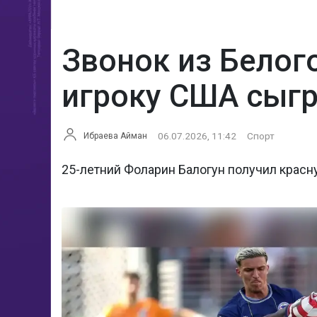
Звонок из Белог
игроку США сыгр
06.07.2026, 11:42
Спорт
Ибраева Айман
25-летний Фоларин Балогун получил красну