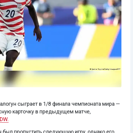
огун сыграет в 1/8 финала чемпионата мира —
асную карточку в предыдущем матче,
DW.
был пропустить следующую игру, однако его