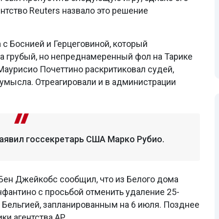
нтство Reuters назвало это решение
 с Боснией и Герцеговиной, который
за грубый, но непреднамеренный фол на Тарике
аурисио Почеттино раскритиковал судей,
 умысла. Отреагировали и в администрации
заявил госсекретарь США Марко Рубио.
Бен Джейкобс сообщил, что из Белого дома
антино с просьбой отменить удаление 25-
 Бельгией, запланированным на 6 июля. Позднее
и агентства AP.