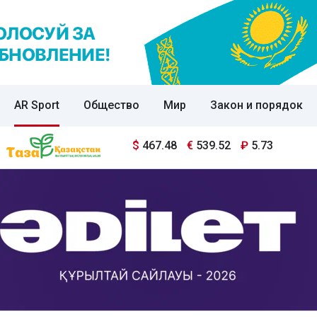
AR Sport
Общество
Мир
Закон и порядок
$
467.48
€
539.52
₽
5.73