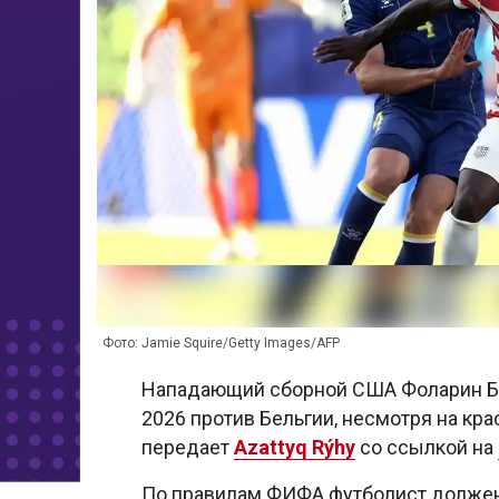
Фото: Jamie Squire/Getty Images/AFP
Нападающий сборной США Фоларин Бал
2026 против Бельгии, несмотря на кр
передает
Azattyq Rýhy
со ссылкой на
По правилам ФИФА футболист должен 