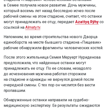
в Семее получила новое развитие. Дочь мужчины,
который восемь лет назад бесследно исчез после
рабочей смены на этом стадионе, считает, что останки
могут принадлежать ее отцу, передает
Azattyq Rýhy
со
ссылкой на
Almaty.tv
.
Напомним, во время строительства нового Дворца
единоборств на месте бывшего стадиона «Пищевик»
рабочие обнаружили фрагменты человеческих костей.
После этого жительница Семея Меруерт Нуриденова
предположила, что найденные останки могут
принадлежать ее отцу. По ее словам, незадолго
до исчезновения мужчина работал сторожем
на стадионе и однажды не вернулся домой после
очередной смены. С тех пор он числится без вести
пропавшим.
Обнаруженные останки направили на судебно-
медицинскую экспертизу. Ее результаты ожидаются