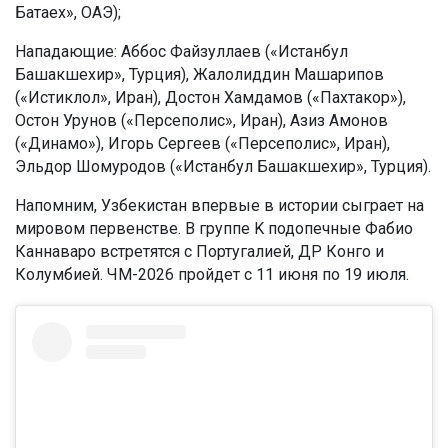
Батаех», ОАЭ);
Нападающие: Аббос Файзуллаев («Истанбул
Башакшехир», Турция), Жалолиддин Машарипов
(«Истиклол», Иран), Достон Хамдамов («Пахтакор»),
Остон Урунов («Персеполис», Иран), Азиз Амонов
(«Динамо»), Игорь Сергеев («Персеполис», Иран),
Эльдор Шомуродов («Истанбул Башакшехир», Турция).
Напомним, Узбекистан впервые в истории сыграет на
мировом первенстве. В группе K подопечные Фабио
Каннаваро встретятся с Португалией, ДР Конго и
Колумбией. ЧМ-2026 пройдет с 11 июня по 19 июля.