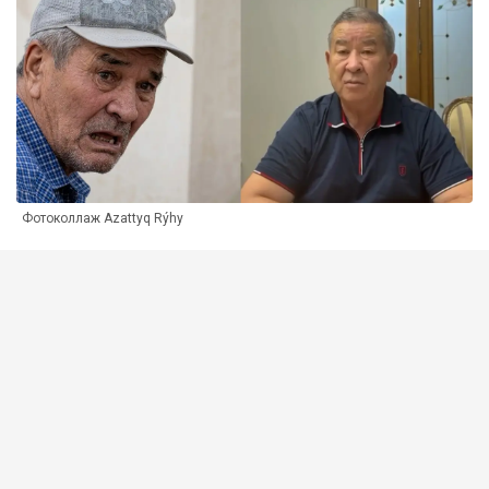
Фотоколлаж Azattyq Rýhy