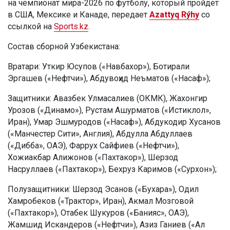
на чемпионат мира-2026 по футболу, который пройдет
в США, Мексике и Канаде, передает
Azattyq Rýhy
со
ссылкой на
Sports.kz
.
Состав сборной Узбекистана:
Вратари: Уткир Юсупов («Навбахор»), Ботирали
Эргашев («Нефтчи»), Абдувоҳид Неъматов («Насаф»);
Защитники: Авазбек Улмасалиев (ОКМК), Жахонгир
Урозов («Динамо»), Рустам Ашурматов («Истиклол»,
Иран), Умар Эшмуродов («Насаф»), Абдукодир Хусанов
(«Манчестер Сити», Англия), Абдулла Абдуллаев
(«Дибба», ОАЭ), Фаррух Сайфиев («Нефтчи»),
Хожиакбар Алижонов («Пахтакор»), Шерзод
Насруллаев («Пахтакор»), Бехруз Каримов («Сурхон»);
Полузащитники: Шерзод Эсанов («Бухара»), Одил
Хамробеков («Трактор», Иран), Акмал Мозговой
(«Пахтакор»), Отабек Шукуров («Банияс», ОАЭ),
Жамшид Искандеров («Нефтчи»), Азиз Ганиев («Ал