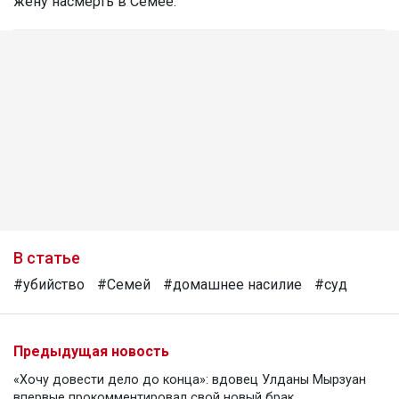
жену насмерть в Семее.
В статье
#убийство
#Семей
#домашнее насилие
#суд
Предыдущая новость
«Хочу довести дело до конца»: вдовец Улданы Мырзуан
впервые прокомментировал свой новый брак