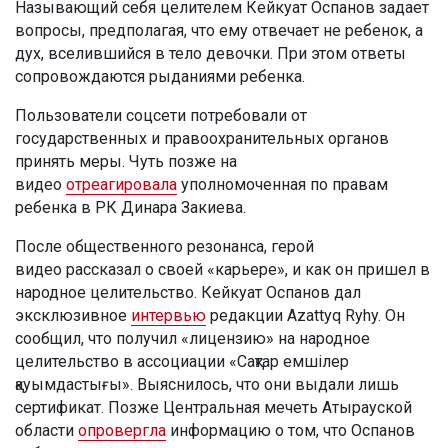
Называющий себя целителем Кейкуат Оспанов задает
вопросы, предполагая, что ему отвечает не ребенок, а
дух, вселившийся в тело девочки. При этом ответы
сопровождаются рыданиями ребенка.
Пользователи соцсети потребовали от
государственных и правоохранительных органов
принять меры. Чуть позже на
видео
отреагировала
уполномоченная по правам
ребенка в РК Динара Закиева.
После общественного резонанса, герой
видео рассказал о своей «карьере», и как он пришел в
народное целительство. Кейкуат Оспанов дал
эксклюзивное
интервью
редакции Azattyq Ryhy. Он
сообщил, что получил «лицензию» на народное
целительство в ассоциации «Сақтар емшілер
қауымдастығы». Выяснилось, что они выдали лишь
сертификат. Позже Центральная мечеть Атырауской
области
опровергла
информацию о том, что Оспанов