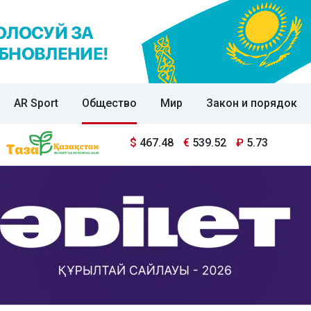
AR Sport
Общество
Мир
Закон и порядок
$
467.48
€
539.52
₽
5.73