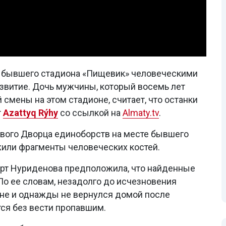
и бывшего стадиона «Пищевик» человеческими
азвитие. Дочь мужчины, который восемь лет
смены на этом стадионе, считает, что останки
т
Azattyq Rýhy
со ссылкой на
Almaty.tv
.
ового Дворца единоборств на месте бывшего
или фрагменты человеческих костей.
рт Нуриденова предположила, что найденные
 По ее словам, незадолго до исчезновения
не и однажды не вернулся домой после
тся без вести пропавшим.