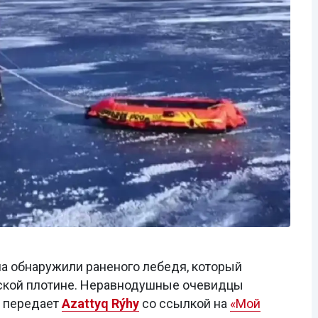
на обнаружили раненого лебедя, который
йской плотине. Неравнодушные очевидцы
, передает
Azattyq Rýhy
со ссылкой на
«Мой