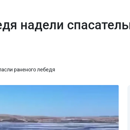
едя надели спасател
пасли раненого лебедя