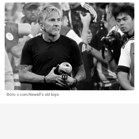
Фото: x.com/Newell's old boys