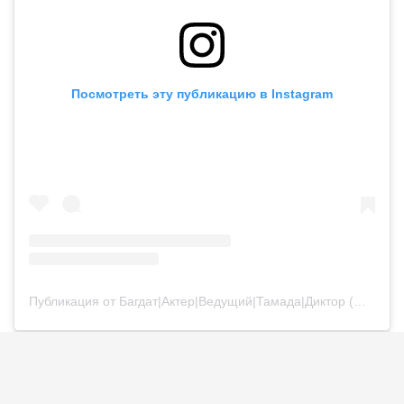
Посмотреть эту публикацию в Instagram
Публикация от Багдат|Актер|Ведущий|Тамада|Диктор (@bagdatturehan)