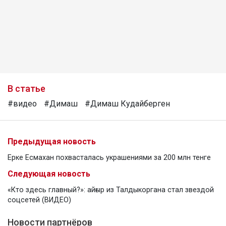
В статье
#видео
#Димаш
#Димаш Кудайберген
Предыдущая новость
Ерке Есмахан похвасталась украшениями за 200 млн тенге
Следующая новость
«Кто здесь главный?»: айғыр из Талдыкоргана стал звездой
соцсетей (ВИДЕО)