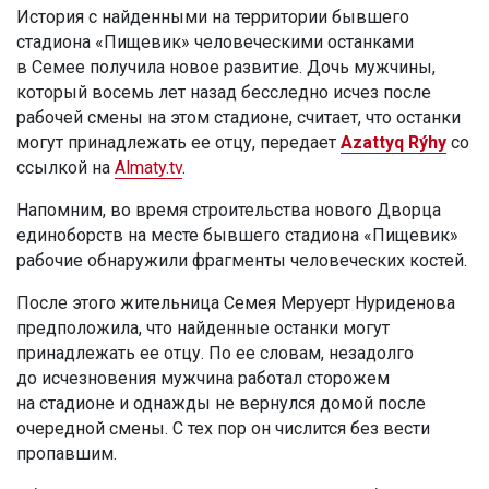
История с найденными на территории бывшего
стадиона «Пищевик» человеческими останками
в Семее получила новое развитие. Дочь мужчины,
который восемь лет назад бесследно исчез после
рабочей смены на этом стадионе, считает, что останки
могут принадлежать ее отцу, передает
Azattyq Rýhy
со
ссылкой на
Almaty.tv
.
Напомним, во время строительства нового Дворца
единоборств на месте бывшего стадиона «Пищевик»
рабочие обнаружили фрагменты человеческих костей.
После этого жительница Семея Меруерт Нуриденова
предположила, что найденные останки могут
принадлежать ее отцу. По ее словам, незадолго
до исчезновения мужчина работал сторожем
на стадионе и однажды не вернулся домой после
очередной смены. С тех пор он числится без вести
пропавшим.