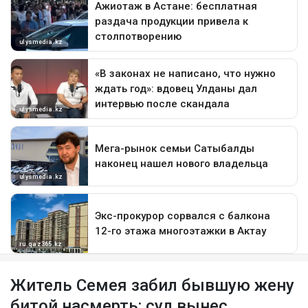
Житель Семея забил бывшую жену
битой насмерть: суд вынес